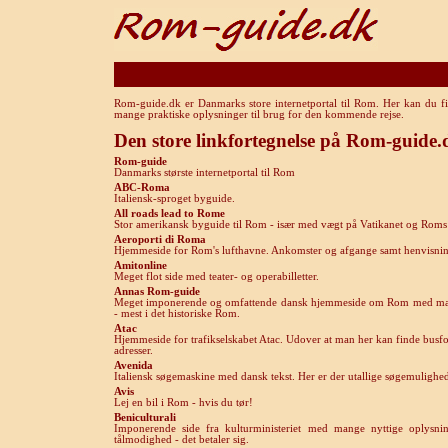
Rom-guide.dk er Danmarks store internetportal til Rom. Her kan du fi
mange praktiske oplysninger til brug for den kommende rejse.
Den store linkfortegnelse på Rom-guide.
Rom-guide
Danmarks største internetportal til Rom
ABC-Roma
Italiensk-sproget byguide.
All roads lead to Rome
Stor amerikansk byguide til Rom - især med vægt på Vatikanet og Roms
Aeroporti di Roma
Hjemmeside for Rom's lufthavne. Ankomster og afgange samt henvisning t
Amitonline
Meget flot side med teater- og operabilletter.
Annas Rom-guide
Meget imponerende og omfattende dansk hjemmeside om Rom med mange 
- mest i det historiske Rom.
A
tac
Hjemmeside for trafikselskabet Atac. Udover at man her kan finde busf
adresser.
Avenida
Italiensk søgemaskine med dansk tekst. Her er der utallige søgemulighe
Avis
Lej en bil i Rom - hvis du tør!
B
eniculturali
Imponerende side fra kulturministeriet med mange nyttige oplysnin
tålmodighed - det betaler sig.