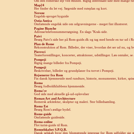
Om den romerske lejr ved Rhinen. Rigtig interessant side med mange fin
M
ap24
Her finder du let vej. Søgeside med ruteplan og kort.
Nerone
Engelsk-sproget byguide
Ostia Antica
Omfattende engelsk side om udgravningerne - meget fint illustreret.
Pagine Bianche
Adresse/telefonnummersøgning. En slags "Krak-side.
Paivi
Besøg Paivi's side her på Rom-guide.dk og tag med hende en tur ud i 
Plan de Rome
Rekonstruktion af Rom. Billeder, der viser, hvordan det ser ud nu, og hv
P
ierreci
Teaterforestillinger, koncerter, attraktioner, udstillinger. Læs omtaler, se
Pompeji
Rigtig mange billeder fra Pompeji.
Pompeji
Beskrivelser, billeder og grundplaner fra torvet i Pompeji.
R
ejsenoter fra Rom
Fin dansk hjemmeside med rundture, historie, monumenter, kirker, spise
Roma
Besøg fodboldklubbens hjemmeside.
Roma'c
e
God side med aktuelle gå-ud-oplevelser
Roman Art and Architecture
Romersk arkitektur, skulptur og maleri. Stor billedsamling.
Roma Est
Besøg Rom's østlige bydel.
Rome-guide
Omfattende guideside.
Roma-online
Flot turist-guide til Rom.
Romselskabet S.P.Q.R.
Dansk selskab hvor den blomstrende interesse for Rom udfolder sig m