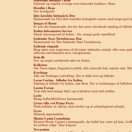
Historiske butikker i Rom
Italiensk og engelsk oversigt over historiske butikker i Rom.
Hoteller i Rom
Stor hotelguide.
ikke-katolske kirkegård, Den
Hjemmeside for Den
ikke-katolske kirkegårds venner med meget god i
Images of Rome
Er nok den hjemmeside, der har den mest velordnede samling af billeder 
Italien Information Service
Dansk internetportal til Italien - bla. mange gode rejsetilbud.
Italienske Stats Turistbureau, Den
Hjemmeside for Den Italienske Stats Turistbureau.
Italiensk vinguide
Brug siden som inspiration til dit næste italienske vinkøb, eller som opsl
udforske støvlelandets store vinrigdomme
.
Italy.dk
Stor og meget omfattende side om Italien.
Kalkriese
Om Varus-slaget, Augustus's politik, den romerske hær, mønter mm. Ma
Karthago
Side om Karthago's udvikling. Der er både kort og billeder.
Lacus Curtius - billeder fra Italien
Samling af billeder fra Italien, især Rom. Der er forklaringer til billedern
Latein-Forum
Tysk side med mange link's og et leksikon med små artikler.
Lazio
Besøg fodboldklubbens hjemmeside.
Livias villa ved Prima Porta
Flotte billeder af villa'en, dens fresker og af arkæologernes arbejde.
Lycos
Italiensk søgemaskine.
Montis Casini Coenobium
Klostret Monte Cassino's hjemmeside, der hidtil har været på latin, hvi
du nederst vælge "aliae linguae".
Novaesium