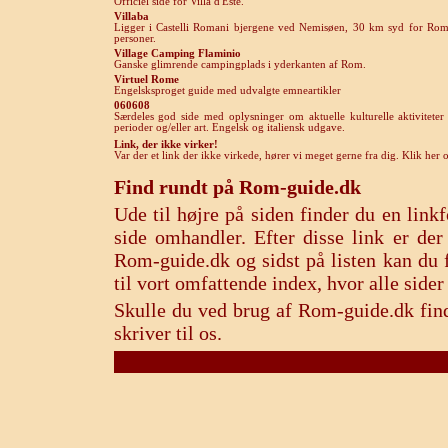
Officiel side for Villa d'Este.
V
illaba
Ligger i Castelli Romani bjergene ved Nemisøen, 30 km syd for Rom
personer.
V
illage Camping Flaminio
Ganske glimrende campingplads i yderkanten af Rom.
Vir
tuel Rome
Engelsksproget guide med udvalgte emneartikler
060608
Særdeles god side med oplysninger om aktuelle kulturelle aktivitete
perioder og/eller art
. Engelsk og italiensk udgave
.
Link, der ikke virker!
Var der et link der ikke virkede, hører vi meget gerne fra dig. Klik her
Find rundt på Rom-guide.dk
Ude til højre på siden finder du en lin
side omhandler. Efter disse link er de
Rom-guide.dk og sidst på listen kan du f
til vort omfattende index, hvor alle sid
Skulle du ved brug af Rom-guide.dk find
skriver til os.