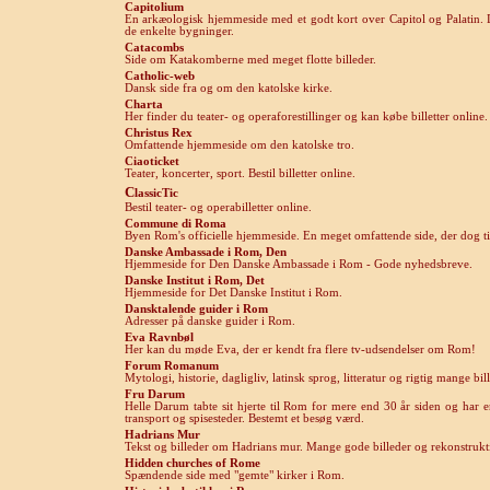
Capitolium
En arkæologisk hjemmeside med et godt kort over Capitol og Palatin. 
de enkelte bygninger.
Catacombs
Side om Katakomberne med meget flotte billeder.
Cat
holic-web
Dansk side fra og om den katolske kirke.
Charta
Her finder du teater- og operaforestillinger og kan købe billetter online.
Christus Rex
Omfattende hjemmeside om den katolske tro.
Ci
aoticket
Teater, koncerter, sport. Bestil billetter online.
C
l
assicTic
Bestil teater- og operabilletter online.
Commune di Roma
Byen Rom's officielle hjemmeside. En meget omfattende side, der dog ti
Danske
Ambassade i
Rom, De
n
Hjemmeside for Den Danske Ambassade i Rom - Gode nyhedsbreve.
Danske Institut i Rom, Det
Hjemmeside for Det Danske Institut i Rom.
Dansktalende guider i Rom
Adresser på danske guider i Rom.
E
va Ravnbøl
Her kan du møde Eva, der er kendt fra flere tv-udsendelser om Rom!
Forum Romanum
Mytologi, historie, dagligliv, latinsk sprog, litteratur og rigtig mange bil
Fru Darum
Helle Darum tabte sit hjerte til Rom for mere end 30 år siden og har 
transport og spisesteder. Bestemt et besøg værd.
Hadrians Mur
Tekst og billeder om Hadrians mur. Mange gode billeder og rekonstrukt
Hidden churches of Rome
Spændende side med "gemte" kirker i Rom.