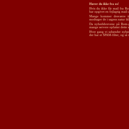
Hører du ikke fra os!
Hvis du ikke får mail fra Ro
har opgivet en fejlagtig mail-
Mange kommer desværre til
modtager de i sagens natur i
Da nyhedsbrevene på Rom-gui
mange servere opfatter dette
Hver gang vi udsender nyheds
der har et SPAM-filter, og så s